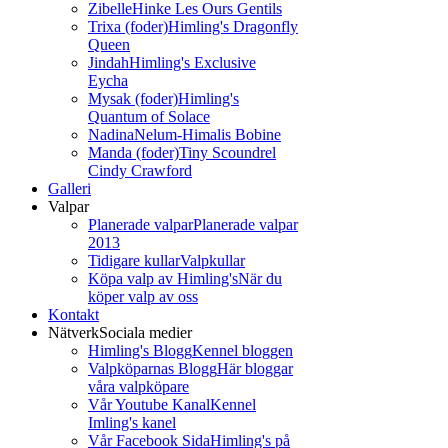
Zibelle
Hinke Les Ours Gentils
Trixa (foder)
Himling's Dragonfly
Queen
Jindah
Himling's Exclusive
Eycha
Mysak (foder)
Himling's
Quantum of Solace
Nadina
Nelum-Himalis Bobine
Manda (foder)
Tiny Scoundrel
Cindy Crawford
Galleri
Valpar
Planerade valpar
Planerade valpar
2013
Tidigare kullar
Valpkullar
Köpa valp av Himling's
När du
köper valp av oss
Kontakt
Nätverk
Sociala medier
Himling's Blogg
Kennel bloggen
Valpköparnas Blogg
Här bloggar
våra valpköpare
Vår Youtube Kanal
Kennel
Imling's kanel
Vår Facebook Sida
Himling's på