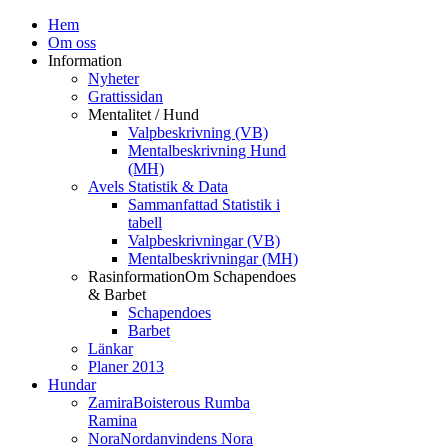
Hem
Om oss
Information
Nyheter
Grattissidan
Mentalitet / Hund
Valpbeskrivning (VB)
Mentalbeskrivning Hund
(MH)
Avels Statistik & Data
Sammanfattad Statistik i
tabell
Valpbeskrivningar (VB)
Mentalbeskrivningar (MH)
Rasinformation
Om Schapendoes
& Barbet
Schapendoes
Barbet
Länkar
Planer 2013
Hundar
Zamira
Boisterous Rumba
Ramina
Nora
Nordanvindens Nora