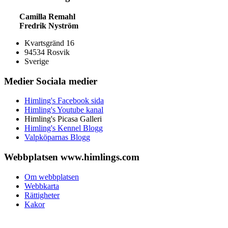
Camilla Remahl
Fredrik Nyström
Kvartsgränd 16
94534 Rosvik
Sverige
Medier
Sociala medier
Himling's Facebook sida
Himling's Youtube kanal
Himling's Picasa Galleri
Himling's Kennel Blogg
Valpköparnas Blogg
Webbplatsen
www.himlings.com
Om webbplatsen
Webbkarta
Rättigheter
Kakor