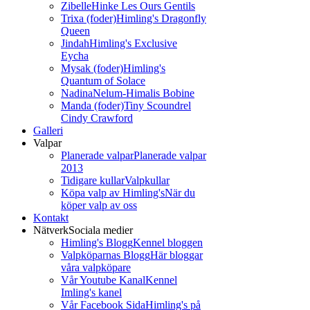
Zibelle
Hinke Les Ours Gentils
Trixa (foder)
Himling's Dragonfly
Queen
Jindah
Himling's Exclusive
Eycha
Mysak (foder)
Himling's
Quantum of Solace
Nadina
Nelum-Himalis Bobine
Manda (foder)
Tiny Scoundrel
Cindy Crawford
Galleri
Valpar
Planerade valpar
Planerade valpar
2013
Tidigare kullar
Valpkullar
Köpa valp av Himling's
När du
köper valp av oss
Kontakt
Nätverk
Sociala medier
Himling's Blogg
Kennel bloggen
Valpköparnas Blogg
Här bloggar
våra valpköpare
Vår Youtube Kanal
Kennel
Imling's kanel
Vår Facebook Sida
Himling's på