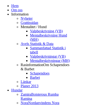
Hem
Om oss
Information
Nyheter
Grattissidan
Mentalitet / Hund
Valpbeskrivning (VB)
Mentalbeskrivning Hund
(MH)
Avels Statistik & Data
Sammanfattad Statistik i
tabell
Valpbeskrivningar (VB)
Mentalbeskrivningar (MH)
Rasinformation
Om Schapendoes
& Barbet
Schapendoes
Barbet
Länkar
Planer 2013
Hundar
Zamira
Boisterous Rumba
Ramina
Nora
Nordanvindens Nora