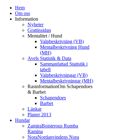
Hem
Om oss
Information
Nyheter
Grattissidan
Mentalitet / Hund
Valpbeskrivning (VB)
Mentalbeskrivning Hund
(MH)
Avels Statistik & Data
Sammanfattad Statistik i
tabell
Valpbeskrivningar (VB)
Mentalbeskrivningar (MH)
Rasinformation
Om Schapendoes
& Barbet
Schapendoes
Barbet
Länkar
Planer 2013
Hundar
Zamira
Boisterous Rumba
Ramina
Nora
Nordanvindens Nora