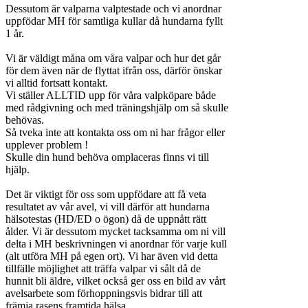
Dessutom är valparna valptestade och vi anordnar
uppfödar MH för samtliga kullar då hundarna fyllt
1 år.
Vi är väldigt måna om våra valpar och hur det går
för dem även när de flyttat ifrån oss, därför önskar
vi alltid fortsatt kontakt.
Vi ställer ALLTID upp för våra valpköpare både
med rådgivning och med träningshjälp om så skulle
behövas.
Så tveka inte att kontakta oss om ni har frågor eller
upplever problem !
Skulle din hund behöva omplaceras finns vi till
hjälp.
Det är viktigt för oss som uppfödare att få veta
resultatet av vår avel, vi vill därför att hundarna
hälsotestas (HD/ED o ögon) då de uppnått rätt
ålder. Vi är dessutom mycket tacksamma om ni vill
delta i MH beskrivningen vi anordnar för varje kull
(alt utföra MH på egen ort). Vi har även vid detta
tillfälle möjlighet att träffa valpar vi sålt då de
hunnit bli äldre, vilket också ger oss en bild av vårt
avelsarbete som förhoppningsvis bidrar till att
främja rasens framtida hälsa.