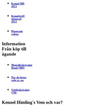
Kennel MH
2013
Kennelträff
planerad
2013
Planerade
valpar
Information
Från köp till
ägande
Mentalbeskrivning
Hund (MH)
När du köper
valp av oss
Valpbeskrivning
(VB)
Kennel
Himling's
Vem och var?