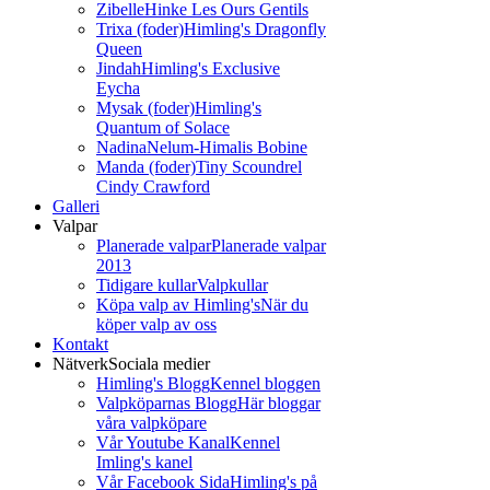
Zibelle
Hinke Les Ours Gentils
Trixa (foder)
Himling's Dragonfly
Queen
Jindah
Himling's Exclusive
Eycha
Mysak (foder)
Himling's
Quantum of Solace
Nadina
Nelum-Himalis Bobine
Manda (foder)
Tiny Scoundrel
Cindy Crawford
Galleri
Valpar
Planerade valpar
Planerade valpar
2013
Tidigare kullar
Valpkullar
Köpa valp av Himling's
När du
köper valp av oss
Kontakt
Nätverk
Sociala medier
Himling's Blogg
Kennel bloggen
Valpköparnas Blogg
Här bloggar
våra valpköpare
Vår Youtube Kanal
Kennel
Imling's kanel
Vår Facebook Sida
Himling's på