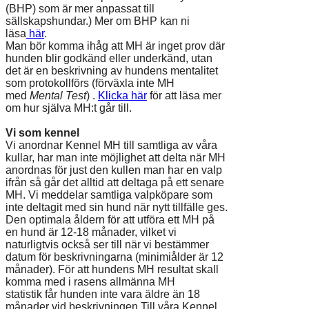
(BHP) som är mer anpassat till
sällskapshundar.) Mer om BHP kan ni
läsa
här
.
Man bör komma ihåg att MH är inget prov där
hunden blir godkänd eller underkänd, utan
det är en beskrivning av hundens mentalitet
som protokollförs (förväxla inte MH
med
Mental Test
) .
Klicka här
för att läsa mer
om hur själva MH:t går till.
Vi som kennel
Vi anordnar Kennel MH till samtliga av våra
kullar, har man inte möjlighet att delta när MH
anordnas för just den kullen man har en valp
ifrån så går det alltid att deltaga på ett senare
MH. Vi meddelar samtliga valpköpare som
inte deltagit med sin hund när nytt tillfälle ges.
Den optimala åldern för att utföra ett MH på
en hund är 12-18 månader, vilket vi
naturligtvis också ser till när vi bestämmer
datum för beskrivningarna (minimiålder är 12
månader). För att hundens MH resultat skall
komma med i rasens allmänna MH
statistik får hunden inte vara äldre än 18
månader vid beskrivningen.Till våra Kennel