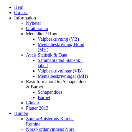
Hem
Om oss
Information
Nyheter
Grattissidan
Mentalitet / Hund
Valpbeskrivning (VB)
Mentalbeskrivning Hund
(MH)
Avels Statistik & Data
Sammanfattad Statistik i
tabell
Valpbeskrivningar (VB)
Mentalbeskrivningar (MH)
Rasinformation
Om Schapendoes
& Barbet
Schapendoes
Barbet
Länkar
Planer 2013
Hundar
Zamira
Boisterous Rumba
Ramina
Nora
Nordanvindens Nora