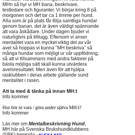
MHn så hyr vi MH bana, beskrivare,
testledare och figuranter. Vi börjar kring 8 på
morgonen och det tar ca 1 timme per hund.
Alla som är på plats får följa samtliga hundar
genom banan, det är även väldigt spännande
att vara åskådare. Under dagen bjuder vi
naturligtvis på tilltugg. Eftersom vi anser
mentalitet vara en mycket viktig del av vår
avel så hoppas vi kunna "MH beskriva" så
många hundar som möjligt ur vår uppfödning,
så att vi tillsammans med andra faktorer på
bästa möjliga sätt skall kunna utvärdera
avelsresultatet. Men även för att hjälpa
rasklubben i deras arbete gällande sund
mentalitet i rasen.
Att ta med & tänka på innan MH:t
Info kommer
Hur bör ni vara / göra under själva MH:t?
Info kommer
Läs mer om
Mentalbeskrivning Hund
,
MH här på Svenska Brukshundklubbens
(SBK) hemsida
-
KLICKA HÄR