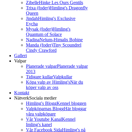
Zibelle
Hinke Les Ours Gentils
Trixa (foder)
Himling's Dragonfly
Queen
Jindah
Himling's Exclusive
Eycha
Mysak (foder)
Himling's
Quantum of Solace
Nadina
Nelum-Himalis Bobine
Manda (foder)
Tiny Scoundrel
Cindy Crawford
Galleri
Valpar
Planerade valpar
Planerade valpar
2013
Tidigare kullar
Valpkullar
Köpa valp av Himling's
När du
köper valp av oss
Kontakt
Nätverk
Sociala medier
Himling's Blogg
Kennel bloggen
Valpköparnas Blogg
Här bloggar
våra valpköpare
Vår Youtube Kanal
Kennel
Imling's kanel
Vår Facebook Sida
Himling's på