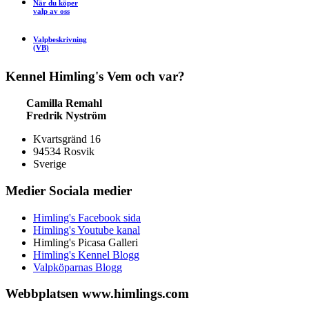
När du köper
valp av oss
Valpbeskrivning
(VB)
Kennel
Himling's
Vem och var?
Camilla Remahl
Fredrik Nyström
Kvartsgränd 16
94534 Rosvik
Sverige
Medier
Sociala medier
Himling's Facebook sida
Himling's Youtube kanal
Himling's Picasa Galleri
Himling's Kennel Blogg
Valpköparnas Blogg
Webbplatsen
www.himlings.com