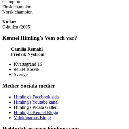
champion
Finsk champion
Norsk champion
Kullar:
C-kullen (2005)
Kennel
Himling's
Vem och var?
Camilla Remahl
Fredrik Nyström
Kvartsgränd 16
94534 Rosvik
Sverige
Medier
Sociala medier
Himling's Facebook sida
Himling's Youtube kanal
Himling's Picasa Galleri
Himling's Kennel Blogg
Valpköparnas Blogg
Webbplatsen
www.himlings.com