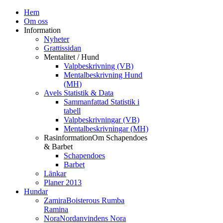
Hem
Om oss
Information
Nyheter
Grattissidan
Mentalitet / Hund
Valpbeskrivning (VB)
Mentalbeskrivning Hund
(MH)
Avels Statistik & Data
Sammanfattad Statistik i
tabell
Valpbeskrivningar (VB)
Mentalbeskrivningar (MH)
Rasinformation
Om Schapendoes
& Barbet
Schapendoes
Barbet
Länkar
Planer 2013
Hundar
Zamira
Boisterous Rumba
Ramina
Nora
Nordanvindens Nora