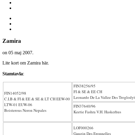
Zamira
on
05 maj 2007
.
Lite kort om Zamira här.
Stamtavla
:
FIN38256/95
FI & SE & EE CH
FIN14052/98
Leonardo De La Vallee Des Troglodyt
C.I.B & FI & EE & SE & LT CH EEW-00
LTW-01 EUW-06
FIN37640/96
Boisterous Neron Nepales
Keetie Fashra V.H. Haskerhus
LOF000266
Gaugin Des Eronnelles