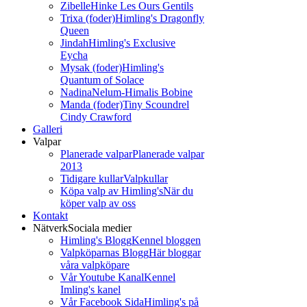
Zibelle
Hinke Les Ours Gentils
Trixa (foder)
Himling's Dragonfly
Queen
Jindah
Himling's Exclusive
Eycha
Mysak (foder)
Himling's
Quantum of Solace
Nadina
Nelum-Himalis Bobine
Manda (foder)
Tiny Scoundrel
Cindy Crawford
Galleri
Valpar
Planerade valpar
Planerade valpar
2013
Tidigare kullar
Valpkullar
Köpa valp av Himling's
När du
köper valp av oss
Kontakt
Nätverk
Sociala medier
Himling's Blogg
Kennel bloggen
Valpköparnas Blogg
Här bloggar
våra valpköpare
Vår Youtube Kanal
Kennel
Imling's kanel
Vår Facebook Sida
Himling's på