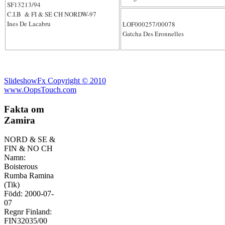
SF13213/94
C.I.B & FI & SE CH NORDW-97
Ines De Lacabru
LOF000257/00078
Gatcha Des Eronnelles
SlideshowFx Copyright © 2010
www.OopsTouch.com
Fakta
om
Zamira
NORD & SE &
FIN & NO CH
Namn:
Boisterous
Rumba Ramina
(Tik)
Född: 2000-07-
07
Regnr Finland:
FIN32035/00