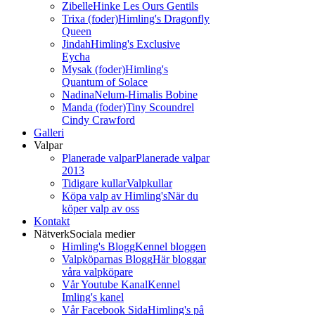
Zibelle
Hinke Les Ours Gentils
Trixa (foder)
Himling's Dragonfly
Queen
Jindah
Himling's Exclusive
Eycha
Mysak (foder)
Himling's
Quantum of Solace
Nadina
Nelum-Himalis Bobine
Manda (foder)
Tiny Scoundrel
Cindy Crawford
Galleri
Valpar
Planerade valpar
Planerade valpar
2013
Tidigare kullar
Valpkullar
Köpa valp av Himling's
När du
köper valp av oss
Kontakt
Nätverk
Sociala medier
Himling's Blogg
Kennel bloggen
Valpköparnas Blogg
Här bloggar
våra valpköpare
Vår Youtube Kanal
Kennel
Imling's kanel
Vår Facebook Sida
Himling's på