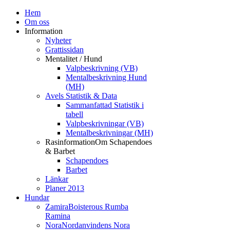
Hem
Om oss
Information
Nyheter
Grattissidan
Mentalitet / Hund
Valpbeskrivning (VB)
Mentalbeskrivning Hund
(MH)
Avels Statistik & Data
Sammanfattad Statistik i
tabell
Valpbeskrivningar (VB)
Mentalbeskrivningar (MH)
Rasinformation
Om Schapendoes
& Barbet
Schapendoes
Barbet
Länkar
Planer 2013
Hundar
Zamira
Boisterous Rumba
Ramina
Nora
Nordanvindens Nora