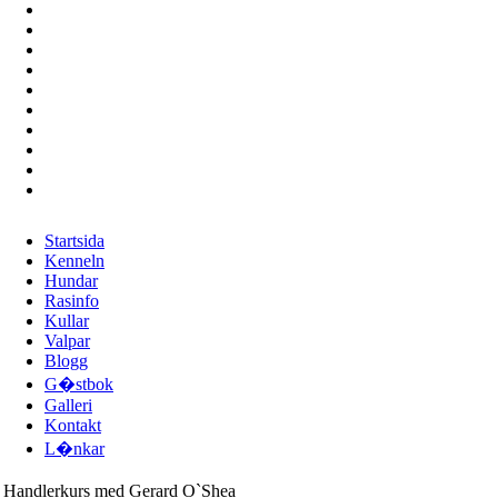
Startsida
Kenneln
Hundar
Rasinfo
Kullar
Valpar
Blogg
G�stbok
Galleri
Kontakt
L�nkar
Handlerkurs med Gerard O`Shea