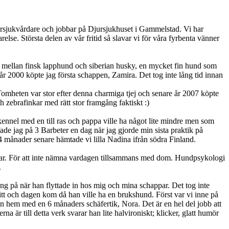
ursjukvårdare och jobbar på Djursjukhuset i Gammelstad. Vi har
lse. Största delen av vår fritid så slavar vi för våra fyrbenta vänner
ing mellan finsk lapphund och siberian husky, en mycket fin hund som
 år 2000 köpte jag första schappen, Zamira. Det tog inte lång tid innan
 Tomheten var stor efter denna charmiga tjej och senare år 2007 köpte
h zebrafinkar med rätt stor framgång faktiskt :)
 kennel med en till ras och pappa ville ha något lite mindre men som
fade jag på 3 Barbeter en dag när jag gjorde min sista praktik på
 4 månader senare hämtade vi lilla Nadina ifrån södra Finland.
ningar. För att inte nämna vardagen tillsammans med dom. Hundpsykologi
.
ng på när han flyttade in hos mig och mina schappar. Det tog inte
 mitt och dagen kom då han ville ha en brukshund. Först var vi inne på
hem med en 6 månaders schäfertik, Nora. Det är en hel del jobb att
r till detta verk svarar han lite halvironiskt; klicker, glatt humör