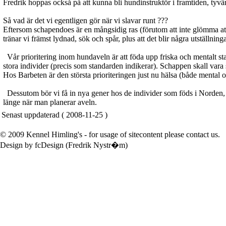
Fredrik hoppas också på att kunna bli hundinstruktör i framtiden, tyvärr
Så vad är det vi egentligen gör när vi slavar runt ???
Eftersom schapendoes är en mångsidig ras (förutom att inte glömma att F
tränar vi främst lydnad, sök och spår, plus att det blir några utställn
Vår prioritering inom hundaveln är att föda upp friska och mentalt sta
stora individer (precis som standarden indikerar). Schappen skall vara
Hos Barbeten är den största prioriteringen just nu hälsa (både mental o
Dessutom bör vi få in nya gener hos de individer som föds i Norden, d
länge när man planerar a
ve
ln.
Senast uppdaterad ( 2008-11-25 )
© 2009 Kennel Himling's - for usage of sitecontent please contact us.
Design by fcDesign (Fredrik Nystr�m)