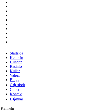
Startsida
Kenneln
Hundar
Rasinfo
Kullar
Valpar
Blogg
G�stbok
Galleri
Kontakt
L�nkar
Kenneln