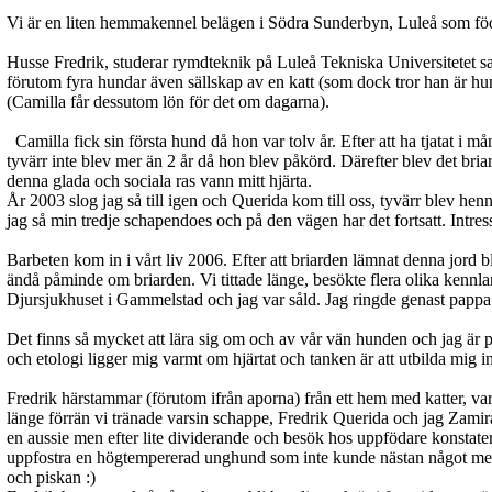
Vi är en liten hemmakennel belägen i Södra Sunderbyn, Luleå som föd
Husse Fredrik, studerar rymdteknik på Luleå Tekniska Universitetet s
förutom fyra hundar även sällskap av en katt
(som dock tror han är hun
(Camilla får dessutom lön för det om dagarna).
Camilla fick sin första hund då hon var tolv år. Efter att ha tjatat i
tyvärr inte blev mer än 2 år då hon blev påkörd. Därefter blev det bria
denna glada och sociala ras vann mitt hjärta.
År 2003 slog jag så till igen och Querida kom till oss, tyvärr blev he
jag så min tredje schapendoes och på den vägen har det fortsatt. Intress
Barbeten kom in i vårt liv 2006. Efter att briarden lämnat denna jo
rd b
ändå påminde om briarden. Vi tittade länge, besökte flera olika kennlar
Djursjukhuset i Gammelstad och jag var såld. Jag ringde genast pappa oc
Det finns så mycket att lära sig om och av vår vän hunden och jag är 
och etologi ligger mig varmt om hjärtat och tanken är att utbilda mig 
Fredrik härstammar (förutom ifrån aporna) från ett hem med katter, va
länge förrän vi tränade varsin schappe, Fredrik Querida och jag Zamira
en aussie men efter lite dividerande och besök hos uppfödare konsta
uppfostra en högtempererad unghund som inte kunde nästan något men Fre
och piskan :)