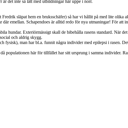
 är det inte så lätt med utbildningar här uppe i norr.
redrik släpat hem en bruksschäfer) så har vi hållit på med lite olika akt
ingar där emellan. Schapendoes är alltid redo för nya utmaningar! För att
bila hundar. Exteriörmässigt skall de bibehålla rasens standard. När det
 social och aldrig skygg.
ch fysisk), man har bl.a. funnit några individer med epilepsi i rasen. D
å populationen här för tillfället har sitt ursprung i samma individer. 