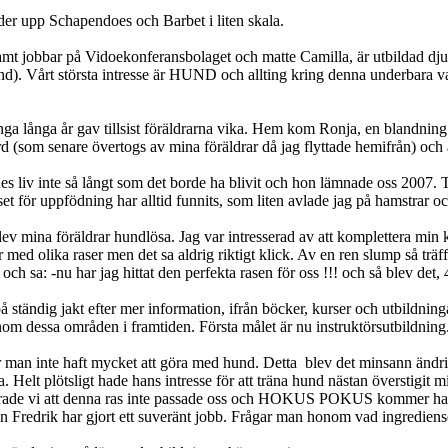
er upp Schapendoes och Barbet i liten skala.
amt jobbar på Vidoekonferansbolaget och matte Camilla, är utbildad dj
d). Vårt största intresse är HUND och allting kring denna underbara vare
 många långa år gav tillsist föräldrarna vika. Hem kom Ronja, en blandn
rd (som senare övertogs av mina föräldrar då jag flyttade hemifrån) och
nnes liv inte så långt som det borde ha blivit och hon lämnade oss 2007.
et för uppfödning har alltid funnits, som liten avlade jag på hamstrar oc
lev mina föräldrar hundlösa. Jag var intresserad av att komplettera min
 med olika raser men det sa aldrig riktigt klick. Av en ren slump så träf
h sa: -nu har jag hittat den perfekta rasen för oss !!! och så blev det,
på ständig jakt efter mer information, ifrån böcker, kurser och utbild
inom dessa områden i framtiden. Första målet är nu instruktörsutbildning
r man inte haft mycket att göra med hund. Detta blev det minsann ändri
. Helt plöts
ligt hade hans intresse för att träna hund nästan överstigit
terade vi att denna ras inte passade oss och HOKUS POKUS kommer han 
drik har gjort ett suveränt jobb. Frågar man honom vad ingredienserna ä