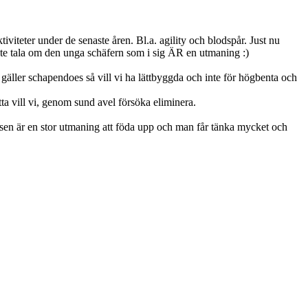
iviteter under de senaste åren. Bl.a. agility och blodspår. Just nu
 inte tala om den unga schäfern som i sig ÄR en utmaning :)
 gäller schapendoes så vill vi ha lättbyggda och inte för högbenta och
etta vill vi, genom sund avel försöka eliminera.
Rasen är en stor utmaning att föda upp och man får tänka mycket och