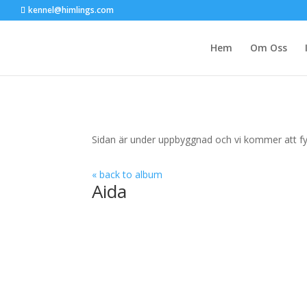
kennel@himlings.com
Hem
Om Oss
Sidan är under uppbyggnad och vi kommer att fyll
« back to album
Aida