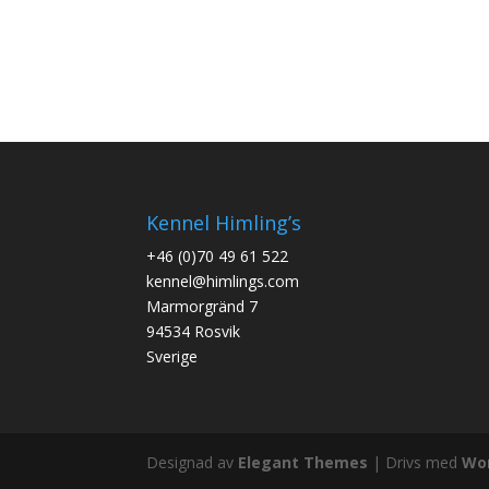
Kennel Himling’s
+46 (0)70 49 61 522
kennel@himlings.com
Marmorgränd 7
94534 Rosvik
Sverige
Designad av
Elegant Themes
| Drivs med
Wo