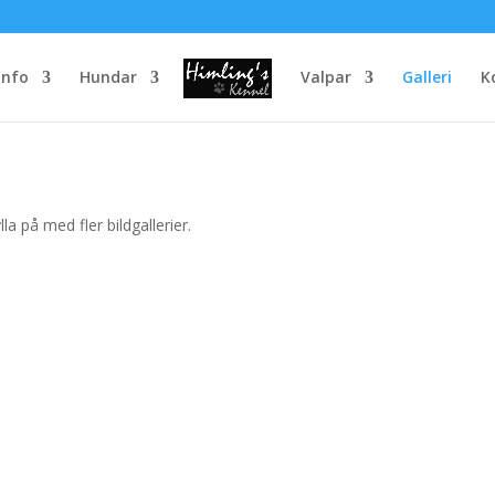
Info
Hundar
Valpar
Galleri
K
a på med fler bildgallerier.