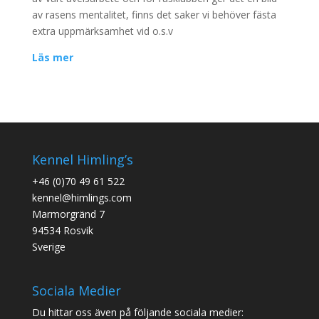
av rasens mentalitet, finns det saker vi behöver fästa
extra uppmärksamhet vid o.s.v
Läs mer
Kennel Himling’s
+46 (0)70 49 61 522
kennel@himlings.com
Marmorgränd 7
94534 Rosvik
Sverige
Sociala Medier
Du hittar oss även på följande sociala medier: