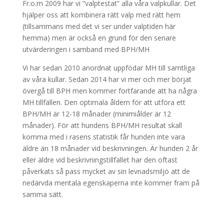
Fr.o.m 2009 har vi ”valptestat” alla våra valpkullar. Det
hjälper oss att kombinera rätt valp med rätt hem
(tillsammans med det vi ser under valptiden här
hemma) men är också en grund för den senare
utvärderingen i samband med BPH/MH
Vi har sedan 2010 anordnat uppfödar MH till samtliga
av våra kullar. Sedan 2014 har vi mer och mer börjat
övergå till BPH men kommer fortfarande att ha några
MH tillfällen. Den optimala åldern för att utföra ett
BPH/MH är 12-18 månader (minimiålder är 12
månader). För att hundens BPH/MH resultat skall
komma med i rasens statistik får hunden inte vara
äldre än 18 månader vid beskrivningen. Är hunden 2 år
eller äldre vid beskrivningstillfället har den oftast
påverkats så pass mycket av sin levnadsmiljö att de
nedärvda mentala egenskaperna inte kommer fram på
samma sätt.