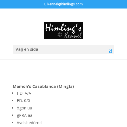
kennel@himlings.com
Mingla
Välj en sida
Mamoh’s Casablanca (Mingla)
HD: A/A
ED: 0/0
ögon ua
gPRA aa
Avelsbedömd